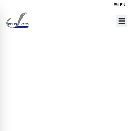
EN
التقييمات ال
تق